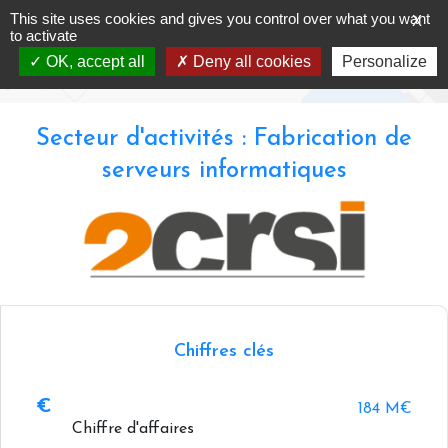
Skip
This site uses cookies and gives you control over what you want
X
2CRSI SA
to
to activate
content
OK, accept all
Deny all cookies
Personalize
Accueil
-
Annuaire -
2CRSI SA
Secteur d'activités : Fabrication de
serveurs informatiques
Chiffres clés
184 M€
Chiffre d'affaires