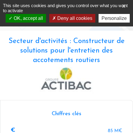
Skip
This site uses cookies and gives you control over what you want
X
ACTIBAC
to
to activate
content
OK, accept all
Deny all cookies
Personalize
Accueil
-
Annuaire -
ACTIBAC
Secteur d'activités : Constructeur de
solutions pour l'entretien des
accotements routiers
Chiffres clés
85 M€