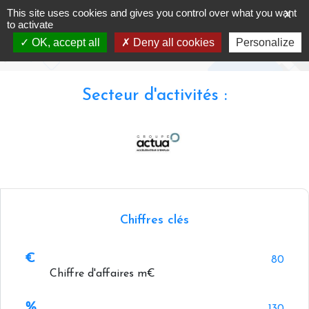
Skip
This site uses cookies and gives you control over what you want
X
ACTUA
to
to activate
content
OK, accept all
Deny all cookies
Personalize
Accueil
-
Annuaire -
ACTUA
Secteur d'activités :
Chiffres clés
80
Chiffre d'affaires m€