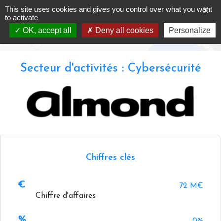
Skip
This site uses cookies and gives you control over what you want
X
Almond
to
to activate
content
OK, accept all
Deny all cookies
Personalize
Accueil
-
Annuaire -
Almond
Secteur d'activités : Cybersécurité
Chiffres clés
72 M€
Chiffre d'affaires