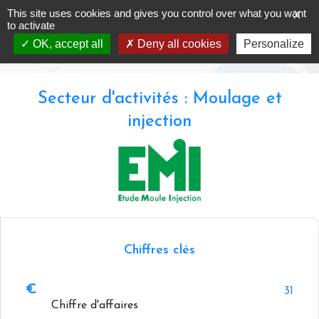
Skip
This site uses cookies and gives you control over what you want
X
EMI
to
to activate
content
OK, accept all
Deny all cookies
Personalize
Accueil
-
Annuaire -
EMI
Secteur d'activités : Moulage et
injection
Chiffres clés
31
Chiffre d'affaires