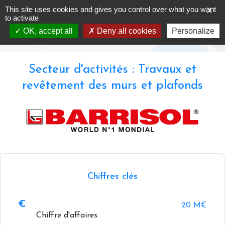
Skip
This site uses cookies and gives you control over what you want
X
BARRISOL – NORMALU
to
to activate
content
OK, accept all
Deny all cookies
Personalize
Accueil
-
Annuaire -
BARRISOL – NORMALU
Secteur d'activités : Travaux et
revêtement des murs et plafonds
Chiffres clés
20 M€
Chiffre d'affaires