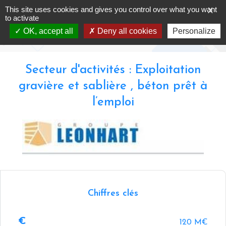
Skip
This site uses cookies and gives you control over what you want
X
Sablières J. Leonhart
to
to activate
content
OK, accept all
Deny all cookies
Personalize
Accueil
-
Annuaire -
Sablières J. Leonhart
Secteur d'activités : Exploitation
gravière et sablière , béton prêt à
l’emploi
Chiffres clés
120 M€