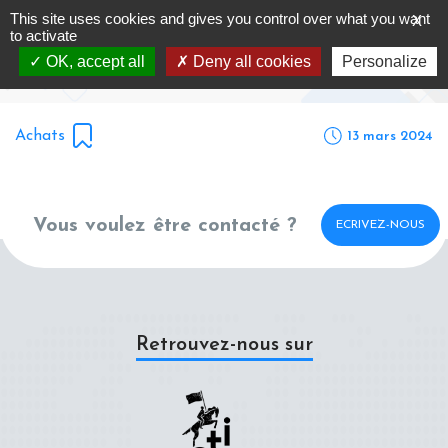
Skip
This site uses cookies and gives you control over what you want
X
Commission Achats #1
to
to activate
content
OK, accept all
Deny all cookies
Personalize
Accueil
-
Actualités -
Commission Achats #1
Achats
13
mars
2024
Vous voulez être contacté ?
ECRIVEZ-NOUS
Retrouvez-nous sur