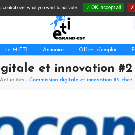
 control over what you want to activate
OK, accept all
Le M-ETI
Annuaire
Offres d’emploi
P
gitale et innovation #
Actualités -
Commission digitale et innovation #2 che