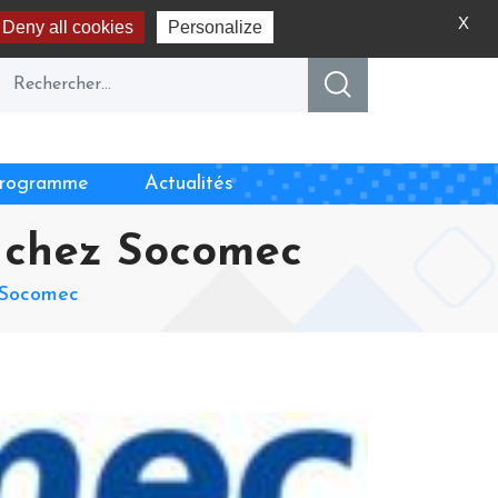
X
Deny all cookies
Personalize
rogramme
Actualités
2 chez Socomec
z Socomec