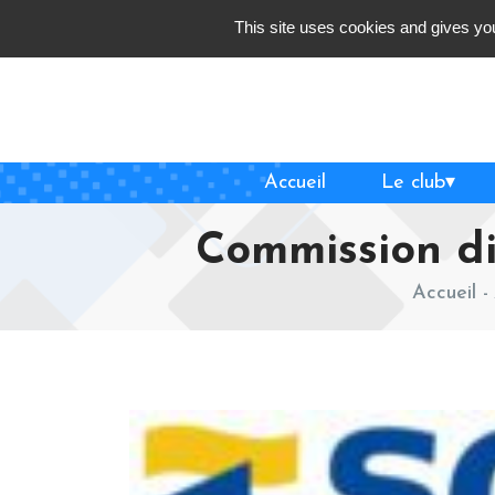
Skip
This site uses cookies and gives you
to
content
Accueil
Le club
Commission di
Accueil
-