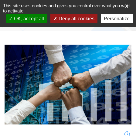
Skip
This site uses cookies and gives you control over what you want
X
Finance
to
to activate
content
OK, accept all
Deny all cookies
Personalize
Accueil
-
Finance