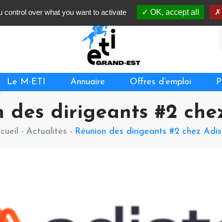
 control over what you want to activate
OK, accept all
Le M-ETI
Annuaire
Offres d’emploi
P
 des dirigeants #2 che
cueil
-
Actualités -
Réunion des dirigeants #2 chez Adis